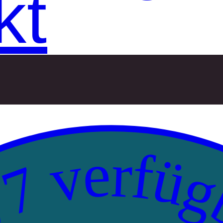
kt
7 verfüg