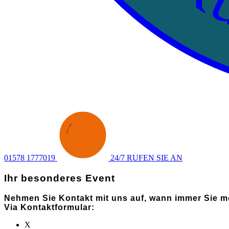
Ru
SENDEN
·
ANFRAGE
·
01578 1777019
24/7 RUFEN SIE AN
Ihr besonderes Event
Nehmen Sie Kontakt mit uns auf, wann immer Sie mö
Via Kontaktformular:
X