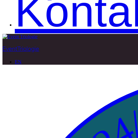
Konta
EventTriologie
EN
24/