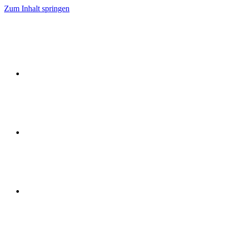
Zum Inhalt springen
Ideen
Event
Flow
Event