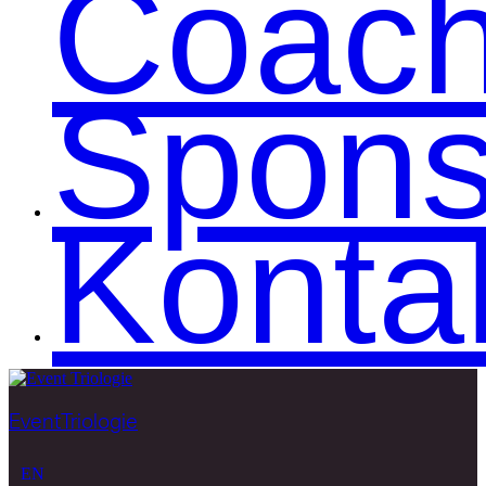
Coac
Spons
Konta
EventTriologie
EN