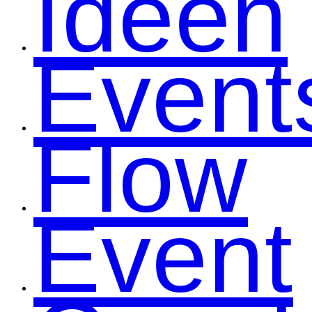
Ideen
Event
Flow
Event