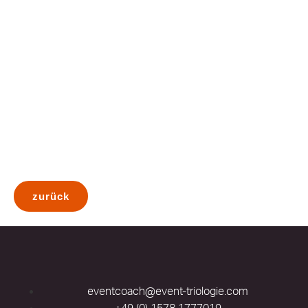
Am Filmset
dabei
Sie lieben den Film und das Geschehen hinter
der Kamera? Sie möchten hinter die Kulissen
schauen oder vielleicht auch eine kleine Rolle
übernehmen? Das machen wir möglich. Ihr
Lächeln in die Kamera ist unser Applaus.
zurück
eventcoach@event-triologie.com