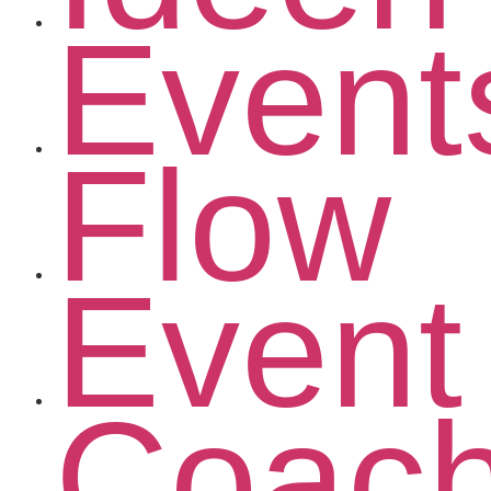
Event
Flow
Event
Coac