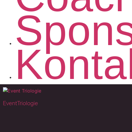
Spons
Konta
EventTriologie