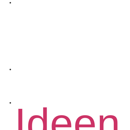
Coac
Spons
Konta
Ideen